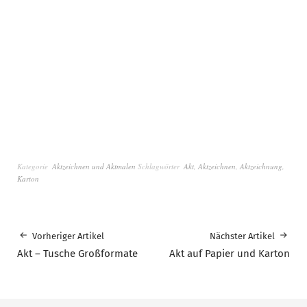
Kategorie
Aktzeichnen und Aktmalen
Schlagwörter
Akt
,
Aktzeichnen
,
Aktzeichnung
,
Karton
Vorheriger Artikel
Nächster Artikel
Akt – Tusche Großformate
Akt auf Papier und Karton