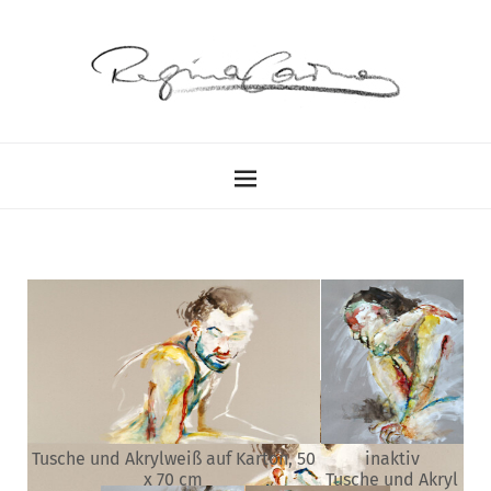
Akt auf farbigem Karton
17. Juli 2016
von
Regina Carmen
Tusche und Akrylweiß auf Karton, 50
inaktiv
x 70 cm
Tusche und Akryl